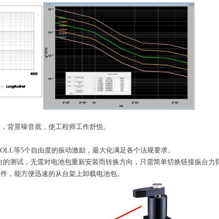
冷，背景噪音底，使工程师工作舒悦。
。
CH, ROLL等5个自由度的振动激励，最大化满足各个法规要求。
Z方向的测试，无需对电池包重新安装而转换方向，只需简单切换链接振台力
事件，能方便迅速的从台架上卸载电池包。