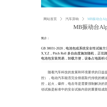
网站首页
ꄲ
汽车异响
ꄲ
MB振动台A
MB振动台A
简介：
GB 38031-2020 ; 电池包或系统安全性试验方
X,Y,Z，Pitch Roll 多自由度施加随机，
电池包安装简易，卸载方便，设备占地面积
随着汽车科技的发展和环境要求的日益
控），电动汽车能否完全彻底取代传统的燃油
控，起火，爆炸，电击等是需要强制解决的首要
动试验是标准中的安全试验内容的重要组成