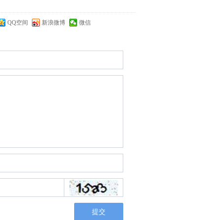
QQ空间
新浪微博
微信
提交