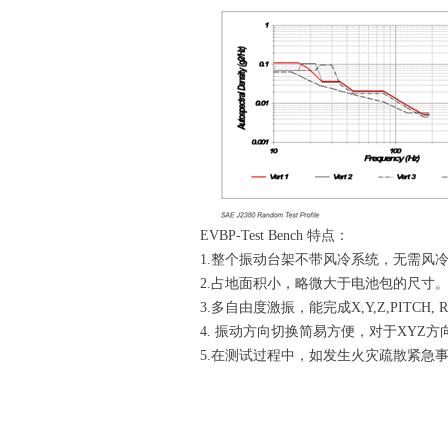
EVBP-Test Bench 特点：
1.整个振动台架不带风冷系统，无需风
2.占地面积小，略微大于电池包的尺寸
3.多自由度激振，能完成X,Y,Z,PIT
4. 振动方向切换简易方便，对于XY
5.在测试过程中，如发生火灾疏散紧急