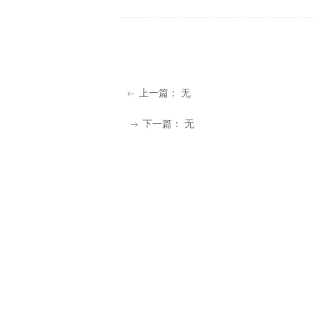
上一篇：
无
ꂃ
下一篇：
无
ꁹ