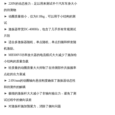
►
220N
的动态推力 – 足以用来测试半个汽车车身大小
的待测物
►
动圈质量很小，仅为
0.18kg
，可以用于小结构的测
试
►
激振器带宽
DC-4000Hz
，包含了几乎所有常规测试
片段
►
适合多激振器随机，单点随机，单点扫频和猝发随
机激励。
►
MB500VI
功率放大器的电流模式大大减少了施加给
小结构的质量负载
►
轻质量的动圈质量大大抑制了在待测部件共振频率
点处的出力衰减
►
2.6N/mm
的动圈轴向悬挂刚度确保了激振器动态性
和待测件的解耦
►
极细的激振杆大大减小了非轴向输出力 – 避免了测
试过程中的侧向误差
►
对激振杆施加预紧力，消除了侧向问题