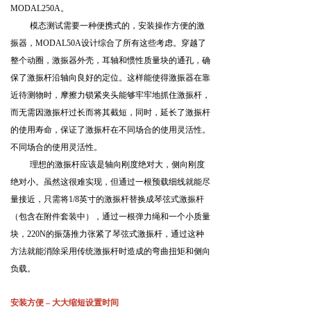
MODAL250A
。
模态测试需要一种便携式的，安装操作方便的激
振器，
MODAL50A
设计综合了所有这些考虑。穿越了
整个动圈，激振器外壳，耳轴和惯性质量块的通孔，确
保了激振杆沿轴向良好的定位。这样能使得激振器在靠
近待测物时，摩擦力锁紧夹头能够牢牢地抓住激振杆，
而无需因激振杆过长而将其截短，同时，延长了激振杆
的使用寿命，保证了激振杆在不同场合的使用灵活性。
不同场合的使用灵活性。
理想的激振杆应该是轴向刚度绝对大，侧向刚度
绝对小。虽然这很难实现，但通过一根预载细线就能尽
量接近，只需将
1/8
英寸的激振杆替换成琴弦式激振杆
（包含在附件套装中），通过一根弹力绳和一个小质量
块，
220N
的振荡推力张紧了琴弦式激振杆，通过这种
方法就能消除采用传统激振杆时造成的弯曲扭矩和侧向
负载。
安装方便 – 大大缩短设置时间