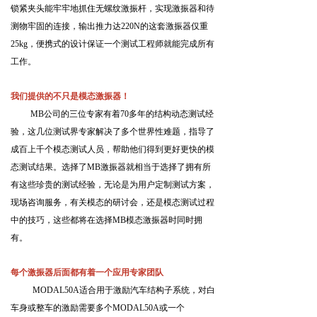
锁紧夹头能牢牢地抓住无螺纹激振杆，实现激振器和待
测物牢固的连接，输出推力达
220N
的这套激振器仅重
25kg
，便携式的设计保证一个测试工程师就能完成所有
工作。
我们提供的不只是模态激振器！
MB
公司的三位专家有着
70
多年的结构动态测试经
验，这几位测试界专家解决了多个世界性难题，指导了
成百上千个模态测试人员，帮助他们得到更好更快的模
态测试结果。选择了
MB
激振器就相当于选择了拥有所
有这些珍贵的测试经验，无论是为用户定制测试方案，
现场咨询服务，有关模态的研讨会，还是模态测试过程
中的技巧，这些都将在选择
MB
模态激振器时同时拥
有。
每个激振器后面都有着一个应用专家团队
MODAL50A
适合用于激励汽车结构子系统，对白
车身或整车的激励需要多个
MODAL50A
或一个