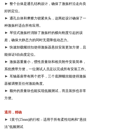
►
整个台体是通孔结构设计，确保了激振杆沿走向良
好的定位。
►
通孔台体和摩擦力锁紧夹头，这两处设计确保了一
种激振杆适合所有应用。
►
琴弦式激振杆消除了激振杆的横向刚度引起的误
差，确保大静态力的同时无需降低动态力。
►
快速卸载螺丝扣使得激振器悬挂安装更加方便，且
能保证
6
自由度定位。
►
激振器重量小，惯性质量块和相关附件安装简单，
系统携带方便，一位测试人员足以完成所有安装工作。
►
耳轴基座带有两个把手，三个底脚螺丝能使得激振
器被调整至任何激励角度。
►
额外的质量块也能实现低频测试，而且装拆也非常
方便。
通用，精确
►
1
英寸
(25mm)
的行程 – 适用于所有柔性结构和
“
悬挂
法
”
低频测试