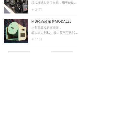
横拉杆球头定位夹具，用于使输入
载荷方向与横拉杆成一定角度
2474
넶
通过实验的方式开发、评估和验证
NVH（Rattle、Zipper、 Reversa
MB模态激振器MODAL25
l Clunk等）指标和措施、验证EPS
性能
小型高频模态激振器，
最大出力10kg，最大频率可达100
00Hz！！！
1151
넶
非常适和应用于高频激振，比如小
型电机，壳体，服务器等
上一页
1
/
21
下一页
邮箱：
sui@liangyitech.com.cn
地址：
上海市上海市黄浦区延安东路222号外滩中心18楼
电话：
021-63331725
手机：
13764594908
公司名称：
上海量易检测科技有限公司
网址：
www.liangyitech.com.cn