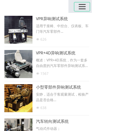
끀
VPR异响测试系统
适用于座椅、中控台、仪表板、车
门等汽车零部件
台面振动方向：上下向、俯仰向、
626
넶
左右摇摆向、前后向和左右向（同
时）
VPR+4D异响测试系统
4通道Millennium EAGLE控制器，
4个输入通道和2个输出通道
概述：VPR+4D系统，作为一套多
自由度的汽车零部件异响测试系
统，可以提供最齐全的测试功能和
1567
넶
最强大性能表现，几乎可以覆盖所
有整车厂对于汽车零部件的异响要
小型零部件异响测试系统
求。
安静，适合于客观量测试，检验产
品是否合格
一套测试设备能同时完成S&R测试
638
넶
和以S&R为目的的耐久测试
尤为“安静”的系统，系统运行典型
汽车转向测试系统
测试工况所产生的噪音仅为30-35
dBA，<1.5Sones-N10
气动式作动器；