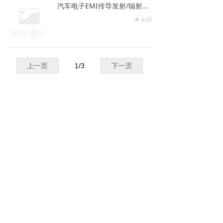
决定，目前最大场强达 200V/m，特
汽车电子EMI传导发射/辐射发射测试
殊频段达到600V/m(雷达波)。
638
넶
上一页
1
/
3
下一页
邮箱：
sui@liangyitech.com.cn
地址：
上海市上海市黄浦区延安东路222号外滩中心18楼
电话：
021-63331725
手机：
13764594908
公司名称：
上海量易检测科技有限公司
网址：
www.liangyitech.com.cn
版权所有 ©
上海量易检测科技有限公司