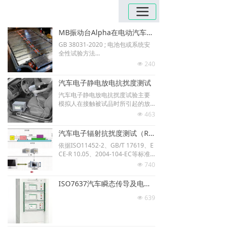
끀
MB振动台Alpha在电动汽车用动力蓄电池包产品下线检测认证中的应用
GB 38031-2020 ; 电池包或系统安
全性试验方法
X,Y,Z，Pitch Roll 多自由度施加随
240
넶
机，正弦路谱振动验证
电池包安装简易，卸载方便，设备
汽车电子静电放电抗扰度测试
占地面积小。
汽车电子静电放电抗扰度试验主要
模拟人在接触被试品时所引起的放
电（直接放电），以及人或物体对
463
넶
设备邻近物体的放电（间接放电）
时对汽车电子设备工作造成的影
汽车电子辐射抗扰度测试（RI）
响。静电放电时可以在0.5~20ns的
依据ISO11452-2、GB/T 17619、E
时间内产生1~50A的放电电流。一
CE-R 10.05、2004-104-EC等标准
般静电放电不会对人产生伤害，但
要求，对汽车电子零部件系统等车
对车载电子系统、充电桩等设备可
740
넶
载电子设备（包括电动汽车DC-DC
能产生破坏性的损坏
模块、车载充电机等）进行辐射抗
ISO7637汽车瞬态传导及电源变化抗扰度测试
扰度测试。汽车电子辐射抗扰度测
试是汽车电子最常见的 EMS 测试方
639
넶
法，是将被测器件暴露于由天线产
生的辐射电磁场中进行试验。测试
电平的大小一般由被测器件的性能