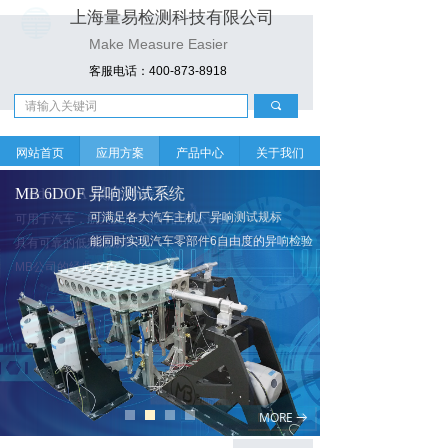
上海量易检测科技有限公司
Make Measure Easier
客服电话：400-873-8918
끠
网站首页
应用方案
产品中心
关于我们
MB 6DOF 异响测试系统
Modal 50A 模态激振器
可满足各大汽车主机厂异响测试规标
可用于汽车，航天及其零部件的模态试验
能同时实现汽车零部件6自由度的异响检验
具有可靠的低频激励特性
MB公司的经典之作
MORE
MORE
뀠
뀠