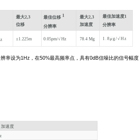
1
1
最佳加速度
1
最大
2,3
最大
2,3
最佳位移
位移
加速度
分辨率
分辨率
1.8
μ
g/√H
z
±1.225m
0.05pm/
√
Hz
78.4 Mg
z
率设为1Hz，在50%最高频率点，具有0dB信噪比的信号幅度
，加速度
z