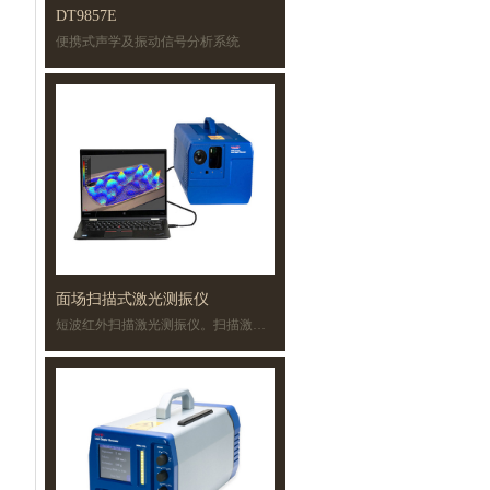
DT9857E
便携式声学及振动信号分析系统
支持IEPE传感器，4mA恒流源
性价比高，小巧便携，重约1.5公斤
面场扫描式激光测振仪
短波红外扫描激光测振仪。扫描激光多普勒测振是一种先进的测量技术，用于将几乎任何物体表面的振动可视化。 扫描激光测振仪可以测量和可视化振型和模态特征，获得表面波的传播，验证 FEM 模型，描述振动过程，并确定模态参数。