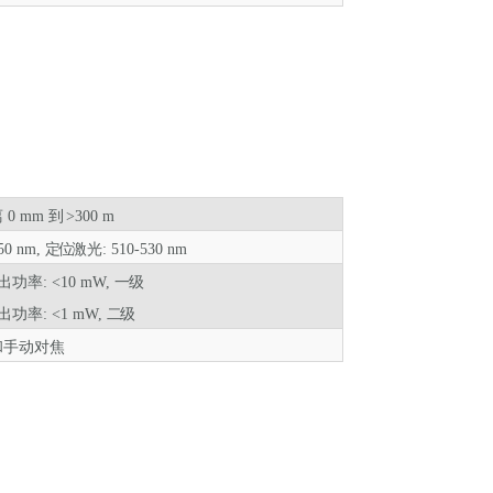
离
0 mm
到
>300 m
0 nm,
定位
激光: 510-530 nm
出功率: <10
mW,
一级
出功率: <1
mW,
二级
和手动对焦