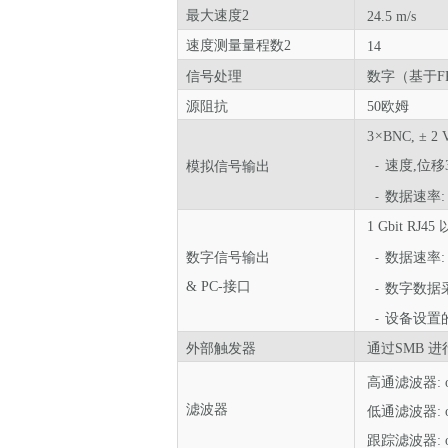
最大速度
2
24.5 m/s
速度测量量程数
2
14
信号处理
数字（基于
F
源阻抗
50欧姆
3
×
BNC, ± 2 
速度,位移
模拟信号输出
-
数据速率: 
-
1 Gbit RJ4
数字信号输出
数据速率: 1 
-
&
PC-接口
数字数据采
-
设备设置
-
外部
触发器
通过
SMB
进
高通滤波器: off /
滤波器
低通滤波器: off /
跟踪滤波器: off 