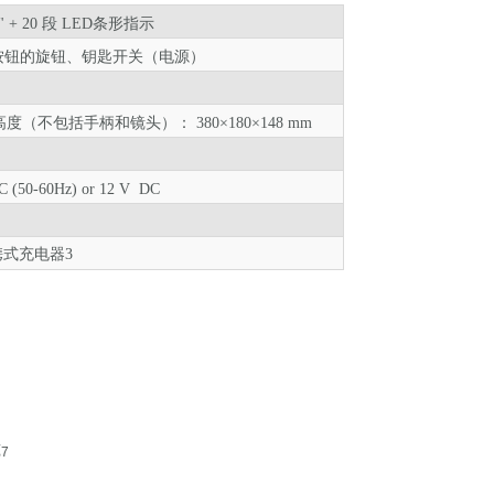
 + 20 段
LED
条形指示
按钮的旋钮、
钥匙
开关（电源）
度（不包括手柄和镜头）： 380×180×148 mm
C
(50-60Hz) or 12 V DC
便携式充电器
3
览
7