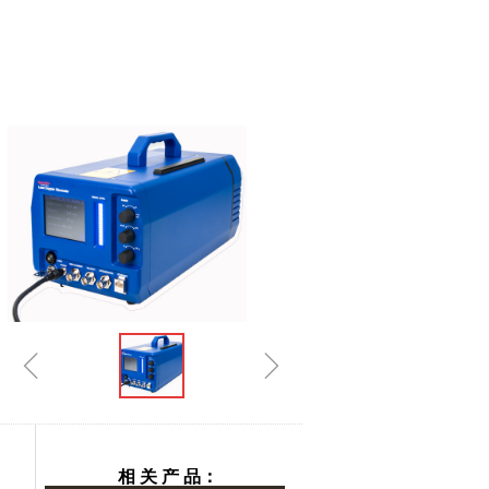
ꁆ
ꁇ
相 关 产 品：