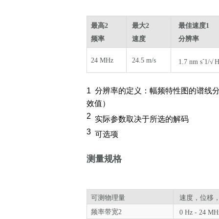
最高
2
最大
2
最佳速度
频率
速度
分辨率
-
24 MHz
24.5
m/s
1.7
nm s
1
/
√
H
1
分辨率的定义：幅频特性图的谱线分辨
效值）
2
实际参数取决于所选的解码
3
可选项
测量规格
可测物理量
速度，位移
频率带宽
2
0 Hz - 24 MH