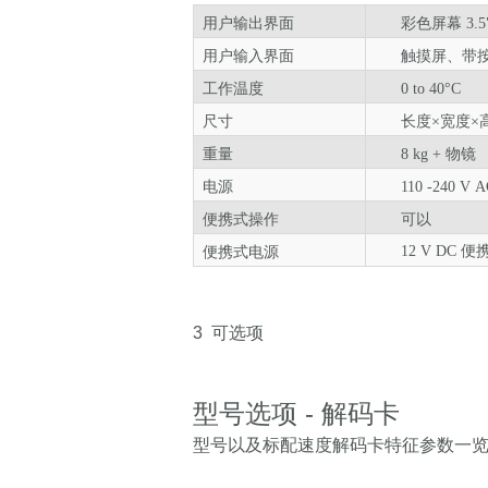
用户输出界面
彩色屏幕 3.5"
用户输入界面
触摸屏
、带
工作温度
0 to 40°C
尺寸
长度×宽度×高
重量
8 kg + 物镜
电源
110 -240 V
A
便携式操作
可以
12 V DC 
便携式电源
3
可选项
型号选项 - 解码卡
型号以及标配速度解码卡特征参数一