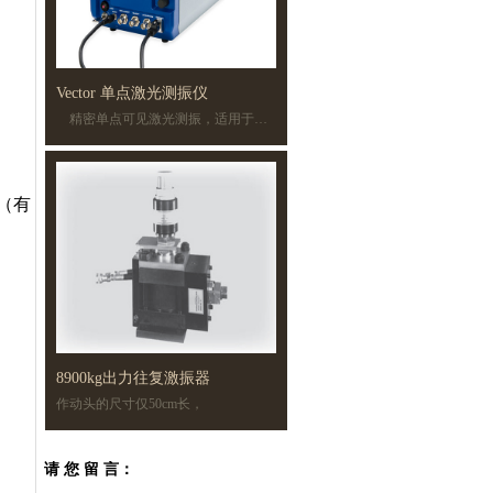
Vector 单点激光测振仪
精密单点可见激光测振，适用于所有反射好的表面测量、穿过水测量和微系统测量。 Vector 系列使用波长为 633nm 的经典氦氖激光源，能够测量 0 到 10 MHz 之间的振动。
（有
8900kg出力往复激振器
作动头的尺寸仅50cm长，
可达到近10吨出力，小身材，大力量
请 您 留 言：