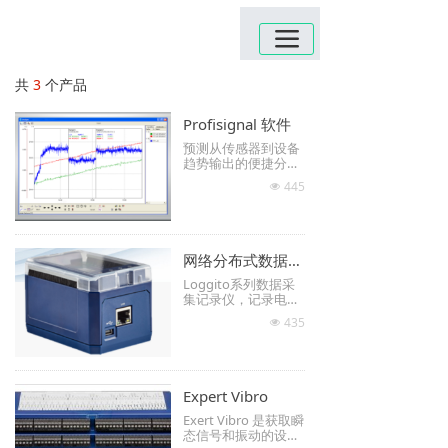
끀
共
3
个产品
Profisignal 软件
预测从传感器到设备
趋势输出的便捷分析
路径
445
넶
可以与任意一款delp
hin产品相连接
在线数据获取和分析
网络分布式数据采集记录仪 Loggito
Loggito系列数据采
集记录仪，记录电
压，电流，温度信号
435
넶
的小天使。
广泛应用于物联网数
据采集，小巧坚固，
分散式布局，可长期
完成复杂的数据记录
Expert Vibro
工作。
Exert Vibro 是获取瞬
态信号和振动的设