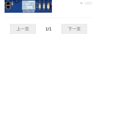
备。基于强大的 FPG
1681
넶
A 的最新处理器技术
使 4、8、12 或 16 个
同步通道能够以采样
速率处理，
每个通道的采样速率
为 50 kHz，同时需要
上一页
1
/
1
下一页
最小的空间。
24 位 A/D 转换器确
保高精度。
沪ICP备20002087