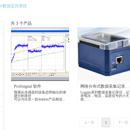
hin数据监控系统
共
3
个产品
Profisignal 软件
网络分布式数据采集记录仪
预测从传感器到设备趋势输出的便
Loggito系列数据采集记录仪，记
Loggito
捷分析路径
录电压，电流，温度信号的小天
可以与任意一款delphin产品相连接
使。
在线数据获取和分析
广泛应用于物联网数据采集，小
坚固，分散式布局，可长期完成
杂的数据记录工作。
上一页
1
下一页