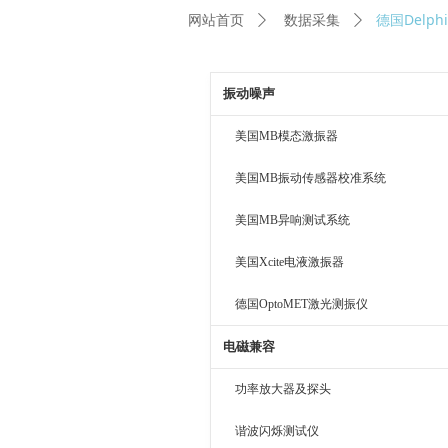
德国Delp
网站首页
ꄲ
数据采集
ꄲ
振动噪声
美国MB模态激振器
美国MB振动传感器校准系统
美国MB异响测试系统
美国Xcite电液激振器
德国OptoMET激光测振仪
电磁兼容
功率放大器及探头
谐波闪烁测试仪