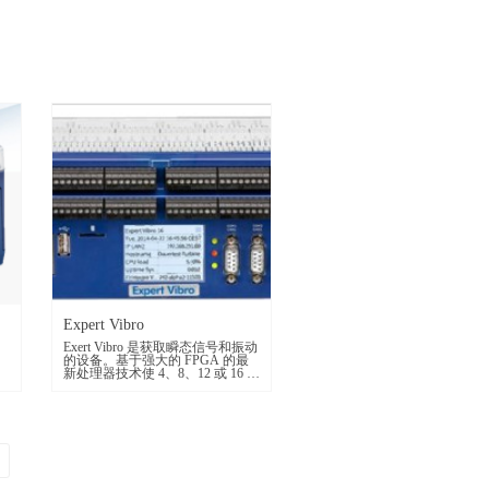
Expert Vibro
Exert Vibro 是获取瞬态信号和振动
的设备。基于强大的 FPGA 的最
新处理器技术使 4、8、12 或 16 个
巧
同步通道能够以采样速率处理，
复
每个通道的采样速率为 50 kHz，
同时需要最小的空间。
24 位 A/D 转换器确保高精度。