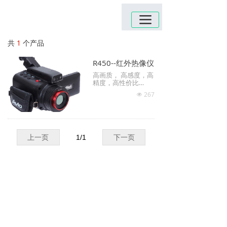
끀
共
1
个产品
R450--红外热像仪
高画质， 高感度，高
精度，高性价比
广泛应用于从结构物
267
넶
体到微小部品领域的
测量
视角范围：24°×1
8°， 像素：480×36
0；空间分辨率：0.87
mrad ， 常温~150
上一页
1
/
1
下一页
0℃