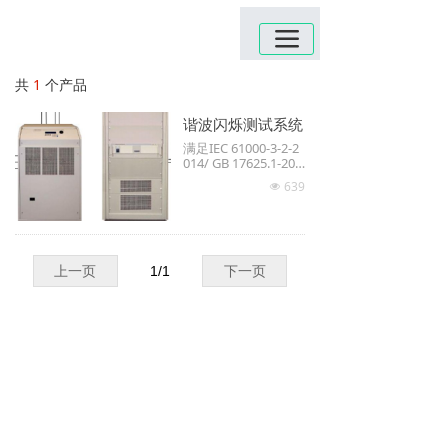
끀
共
1
个产品
谐波闪烁测试系统
满足IEC 61000-3-2-2
014/ GB 17625.1-201
2限值--谐波电流发射
639
넶
限值（设备每相输入
电流≤16A）
满足IEC 61000-3-3-2
013/ GB 17625.2-200
7限值.对每相额定电
流≤16A且无条件接入
上一页
1
/
1
下一页
的设备在公用低压供
电系统中产生的电压
变化、电压波动和闪
烁的限制.
满足IEC61000-3-11/
GB/T 17625.7-2013)
电磁兼容 限值 对额
定电流≤75 A且有条
件接入的设备在公用
低压供电系统中产生
的电压变化、电压波