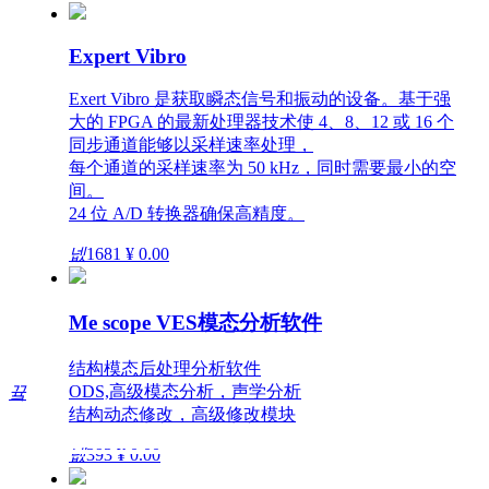
Expert Vibro
Exert Vibro 是获取瞬态信号和振动的设备。基于强
大的 FPGA 的最新处理器技术使 4、8、12 或 16 个
同步通道能够以采样速率处理，
每个通道的采样速率为 50 kHz，同时需要最小的空
间。
24 位 A/D 转换器确保高精度。
넶
1681
¥ 0.00
Me scope VES模态分析软件
结构模态后处理分析软件
ODS,高级模态分析，声学分析
끀
结构动态修改，高级修改模块
넶
393
¥ 0.00